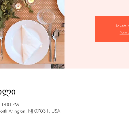
Tickets 
See 
ილი
11:00 PM
North Arlington, NJ 07031, USA