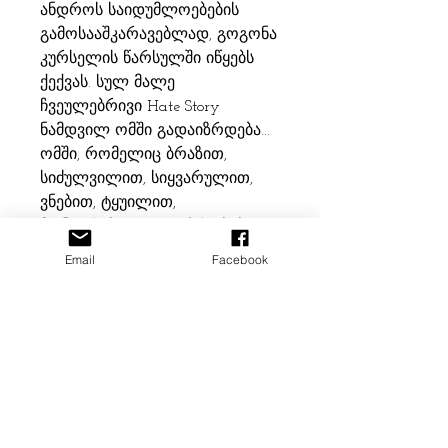
ანდროს საიდუმლოებების
გამოსააშკარავებლად, გოგონა
კურსელის წარსულში იწყებს
ქექვას. სულ მალე
ჩვეულებრივი Hate Story
ნამდვილ ომში გადაიზრდება...
ომში, რომელიც ბრაზით,
სიძულვილით, სიყვარულით,
ვნებით, ტყუილით,
მონატრებით, გაუგებრობებით,
ღალატითა და ინტრიგითაა
Email
Facebook
სავსე. „აღიარება ხელისგულზე“
არის რომანი ადამიანურ
სისუსტეებზე, შეცდომებზე,
სინანულზე, მომავლის იმედზე,
ბედნიერებისთვის ბრძოლაზე,
ცხოვრების არსის შეცნობაზე,
საკუთარი თავისა და „შენი
ადამიანის“ ძიებაზე...