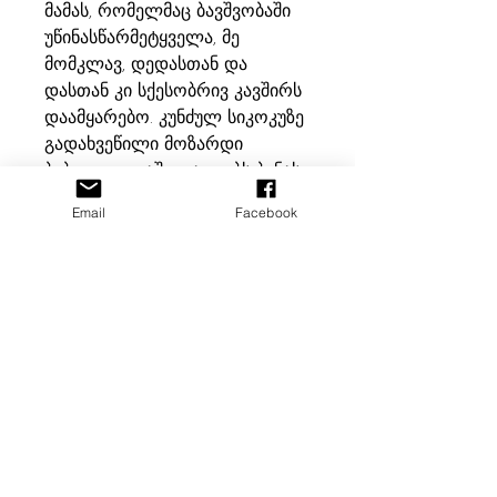
მამას, რომელმაც ბავშვობაში
უწინასწარმეტყველა, მე
მომკლავ, დედასთან და
დასთან კი სქესობრივ კავშირს
დაამყარებო. კუნძულ სიკოკუზე
გადახვეწილი მოზარდი
ბიბლიოთეკაში დაიდებს ბინას,
პარალელურად კი იმავე
Email
Facebook
კუნძულისაკენ ზებუნებრივი
ძალებით დაჯილდოებული
ბატონი ნაკატა მიემართება.
ყოფითი დეტალებით აღსავსე
ამ ნაწარმოებში პერსონაჟების
ბედზე დიდ გავლენას ახდენენ
გასაოცარი ძალები და... კატები
შეუკვეთე საქართველოდან